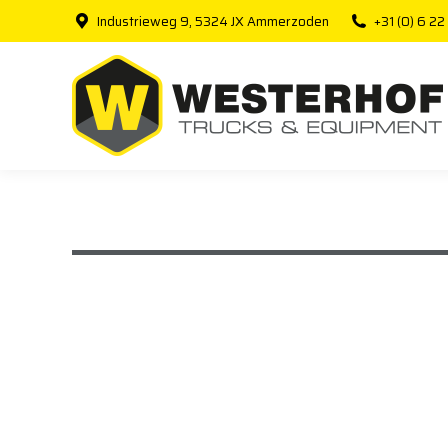
Industrieweg 9, 5324 JX Ammerzoden
+31 (0) 6 22