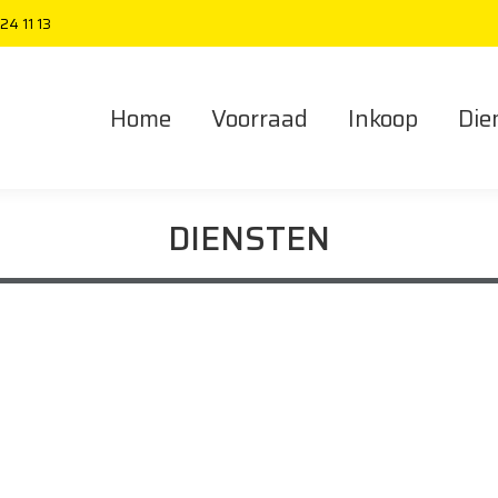
 24 11 13
Home
Voorraad
Inkoop
Di
Home
Voorraad
Inkoop
Die
DIENSTEN